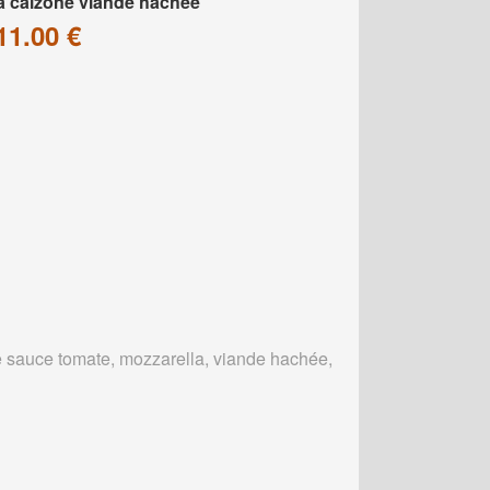
a calzone viande hachée
11.00 €
 sauce tomate, mozzarella, viande hachée,