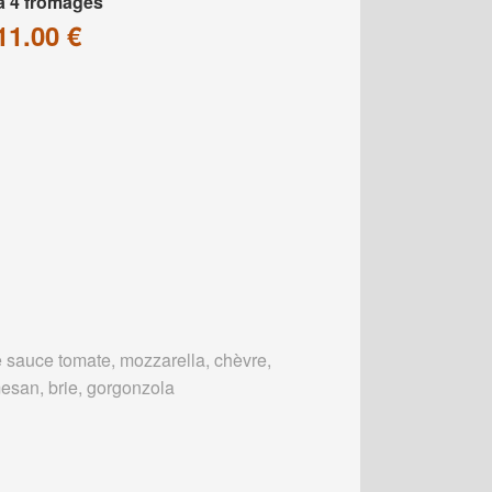
a 4 fromages
11.00 €
 sauce tomate, mozzarella, chèvre,
esan, brie, gorgonzola