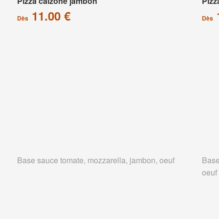
Pizza calzone jambon
Pizz
11.00 €
Dès
Dès
Base sauce tomate, mozzarella, jambon, oeuf
Base
oeuf