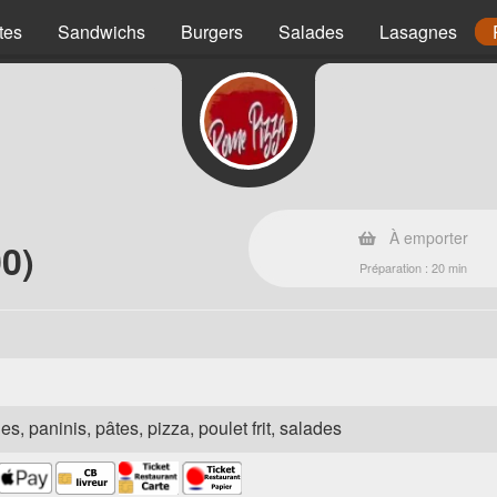
tes
Sandwichs
Burgers
Salades
Lasagnes
À emporter
0)
Préparation : 20 min
es, paninis, pâtes, pizza, poulet frit, salades