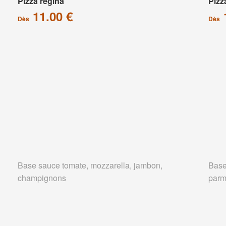
Pizza régina
Pizz
11.00 €
Dès
Dès
Base sauce tomate, mozzarella, jambon,
Base
champignons
parm