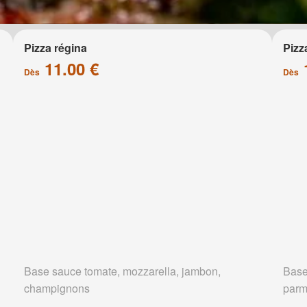
Pizza régina
Pizz
11.00 €
Dès
Dès
Base sauce tomate, mozzarella, jambon,
Base
champignons
parm