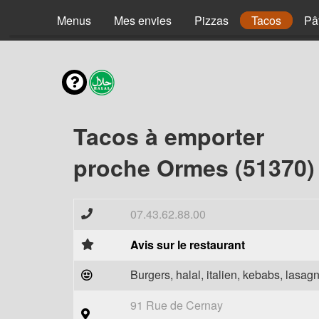
Menus
Mes envies
Pizzas
Tacos
Pâ
Tacos à emporter
proche Ormes (51370)
07.43.62.88.00
Avis sur le restaurant
Burgers, halal, italien, kebabs, lasagn
91 Rue de Cernay