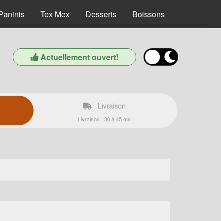
Paninis
Tex Mex
Desserts
Boissons
Actuellement ouvert!
Livraison
Livraison : 30 à 45 mn