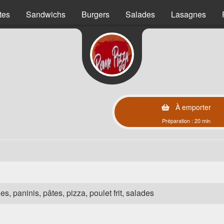
tes
Sandwichs
Burgers
Salades
Lasagnes
À emporter
Préparation : 20 min
es, paninis, pâtes, pizza, poulet frit, salades