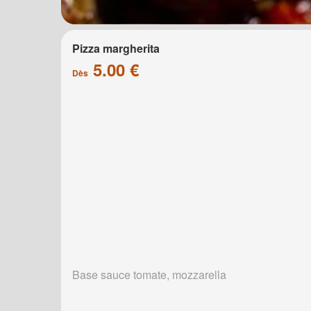
Pizza margherita
5.00 €
Dès
Base sauce tomate, mozzarella