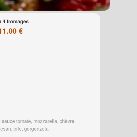
a 4 fromages
11.00 €
 sauce tomate, mozzarella, chèvre,
esan, brie, gorgonzola