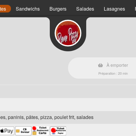
tes
Sandwichs
Burgers
Salades
Lasagnes
À emporter
Préparation : 20 min
es, paninis, pâtes, pizza, poulet frit, salades