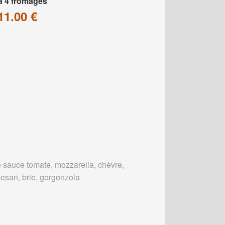
a 4 fromages
11.00 €
 sauce tomate, mozzarella, chèvre,
esan, brie, gorgonzola