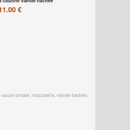
a calzone viande hachée
11.00 €
 sauce tomate, mozzarella, viande hachée,