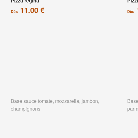
Pizza régina
Pizz
11.00 €
Dès
Dès
Base sauce tomate, mozzarella, jambon,
Base
champignons
parm