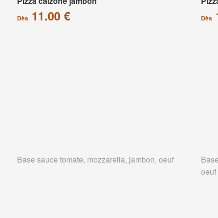
Pizza calzone jambon
Pizz
11.00 €
Dès
Dès
Base sauce tomate, mozzarella, jambon, oeuf
Base
oeuf