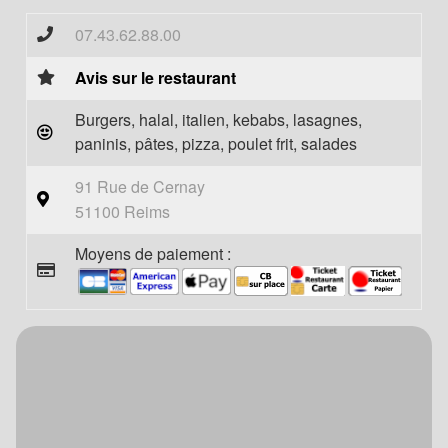
07.43.62.88.00
Avis sur le restaurant
Burgers, halal, italien, kebabs, lasagnes,
paninis, pâtes, pizza, poulet frit, salades
91 Rue de Cernay
51100 Reims
Moyens de paiement :