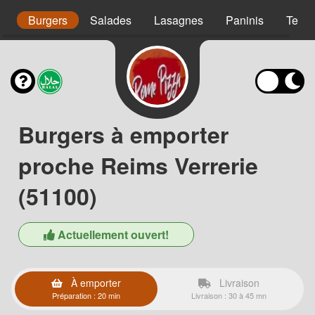
s
Burgers
Salades
Lasagnes
Paninis
Tex 
Burgers à emporter
proche Reims Verrerie
(51100)
Actuellement ouvert!
À emporter
Livraison
Préparation : 20 min
Livraison : 30 à 45 mn