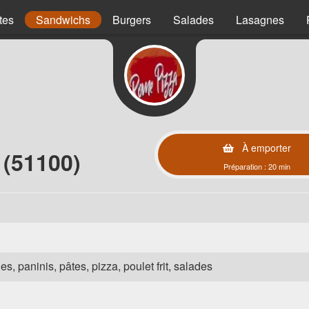
tes
Sandwichs
Burgers
Salades
Lasagnes
À emporter
 (51100)
Préparation : 20 min
es, paninis, pâtes, pizza, poulet frit, salades