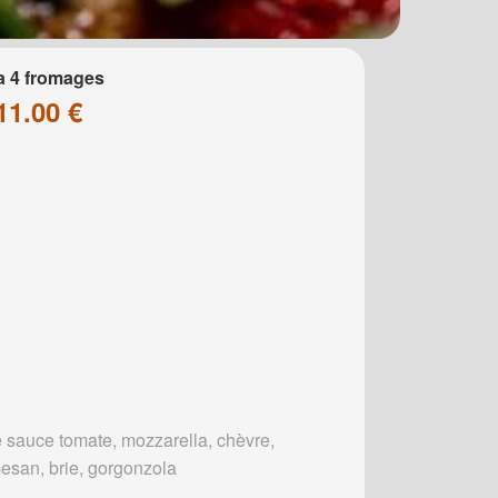
a 4 fromages
11.00 €
 sauce tomate, mozzarella, chèvre,
esan, brie, gorgonzola