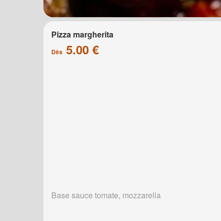
Pizza margherita
5.00 €
Dès
Base sauce tomate, mozzarella