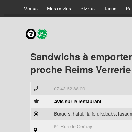
Menus
Mes envies
Pizzas
Tacos
Pâ
Sandwichs à emporter
proche Reims Verrerie
07.43.62.88.00
Avis sur le restaurant
Burgers, halal, italien, kebabs, lasagn
91 Rue de Cernay