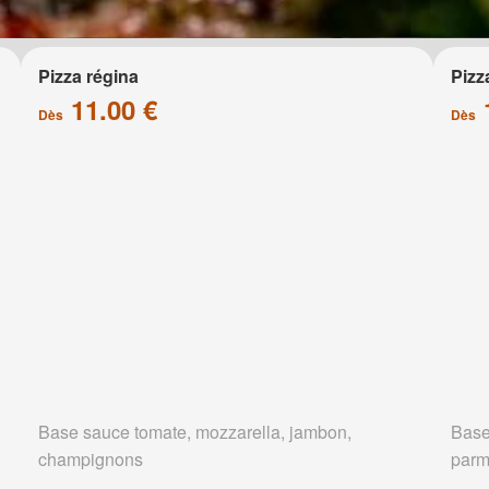
Pizza régina
Pizz
11.00 €
Dès
Dès
Base sauce tomate, mozzarella, jambon,
Base
champignons
parm