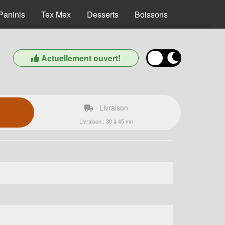
Paninis
Tex Mex
Desserts
Boissons
Actuellement ouvert!
Livraison
Livraison : 30 à 45 mn