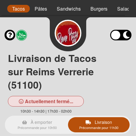
s
Tacos
Pâtes
Sandwichs
Burgers
Salades
Livraison de Tacos
sur Reims Verrerie
(51100)
Actuellement fermé...
10h30 - 14h30 | 17h30 - 02h00
À emporter
Livraison
Précommande pour 10h50
Précommande pour 11h30