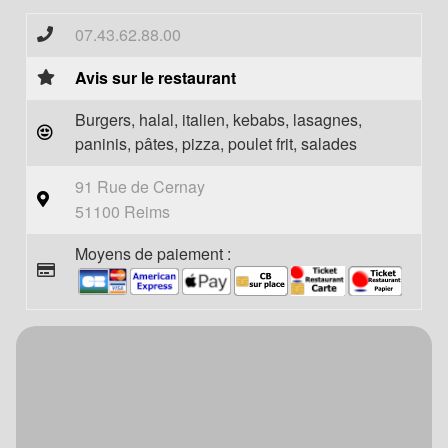
07.43.62.88.00
Avis sur le restaurant
Burgers, halal, italien, kebabs, lasagnes,
paninis, pâtes, pizza, poulet frit, salades
91 Rue de Cernay
51100 Reims
Moyens de paiement :