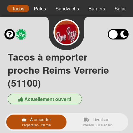
s
Tacos
Pâtes
Sandwichs
Burgers
Salades
Tacos à emporter
proche Reims Verrerie
(51100)
Actuellement ouvert!
À emporter
Livraison
Préparation : 20 min
Livraison : 30 à 45 mn